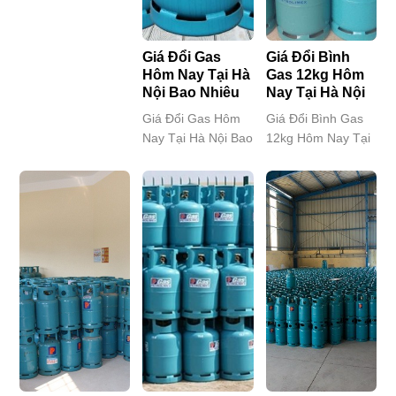
minh để tiết kiệm
vững chắc từ người
cấp gas uy tín, cam
chi phí mà còn là…
tiêu dùng nhờ vào
kết mang đến…
cam kết…
Giá Đổi Gas
Giá Đổi Bình
Hôm Nay Tại Hà
Gas 12kg Hôm
Nội Bao Nhiêu
Nay Tại Hà Nội
Giá Đổi Gas Hôm
Giá Đổi Bình Gas
Nay Tại Hà Nội Bao
12kg Hôm Nay Tại
Nhiêu Quý khách
Hà Nội Bao Nhiêu?
hàng đang tìm
Bếp hết gas rồi, cả
kiếm thông tin
nhà ơi! Đang loay
chính xác và minh
hoay tìm chỗ đổi
bạch về giá đổi gas
gas uy tín, giá cả
hôm nay tại Hà
phải chăng, giao
Nội?
hàng nhanh chóng
Petrolimexhanoi.vn
tại Hà Nội? Đừng
– Đơn vị cung cấp
lo, đã có
gas Petrolimex
Petrolimexhanoi.vn
hàng đầu, tự hào
– người bạn đồng
mang đến cho quý
hành thân thiết của
khách hàng dịch vụ
mọi gia đình…