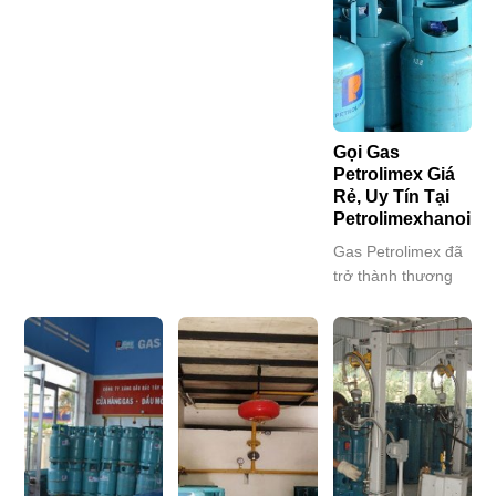
vụ gọi gas gần đây,
yếu đến từ việc giá
5 sao”? Đại lý gas
giao hàng nhanh
gas thế giới có xu
Petrolimexhanoi.vn
chóng, giá cả hợp
hướng hạ nhiệt,
chính là lựa chọn
lý và đảm bảo an
trong bối cảnh
hoàn hảo cho mọi
toàn là điều vô
nguồn cung trong
nhà, đặc biệt là…
cùng cần thiết.
nước dần ổn định.
Petrolimexhanoi.vn
Gọi Gas
Giá gas giảm
Petrolimex Giá
– Đại lý…
trong…
Rẻ, Uy Tín Tại
Petrolimexhanoi.vn
Gas Petrolimex đã
trở thành thương
hiệu quen thuộc và
tin cậy của hàng
triệu gia đình Việt.
Với chất lượng
vượt trội và độ an
toàn cao, gas
Petrolimex luôn là
sự lựa chọn hàng
đầu cho nhu cầu