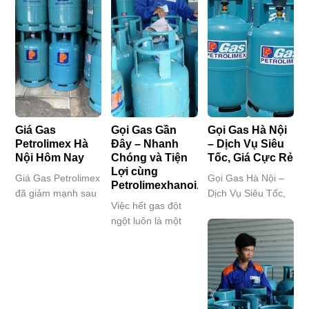
Giá Gas
Gọi Gas Gần
Gọi Gas Hà Nội
Petrolimex Hà
Đây – Nhanh
– Dịch Vụ Siêu
Nội Hôm Nay
Chóng và Tiện
Tốc, Giá Cực Rẻ
Lợi cùng
Giá Gas Petrolimex
Gọi Gas Hà Nội –
Petrolimexhanoi.vn
đã giảm mạnh sau
Dịch Vụ Siêu Tốc,
Việc hết gas đột
nhiều tháng tăng
Giá Cực Rẻ Bạn
ngột luôn là một
liên tục. Kể từ
đang tìm kiếm dịch
tình huống gây
tháng 7/2026 giá
vụ gọi gas Hà Nội
phiền toái, đặc biệt
gas trong nước
uy tín, giao hàng
là khi bạn đang bận
giảm trung bình từ
“nhanh như chớp”,
rộn nấu nướng.
40.000đ-70.000đ.
giá cả “hạt dẻ” và
Tìm kiếm một dịch
Nguyên Nhân chủ
chất lượng “chuẩn