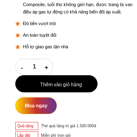
Composite, tuổi thọ không giới hạn, được trang bị van
480.000₫.
là:
điều áp gas tự động có khả năng biến đổi áp suất.
420.000₫.
Độ bền vượt trội
An toàn tuyệt đối
Hỗ tợ giao gas tận nhà
Bình Gas Composite số lượng
Thêm vào giỏ hàng
Mua ngay
Quà tặng
Thẻ quà tặng trị giá 1.500.000đ
Lắp đặt
Miễn phí trọn gói