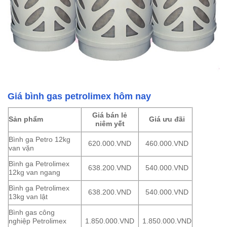
Giá bình gas petrolimex hôm nay
Giá bán lẻ
Sản phẩm
Giá ưu đãi
niêm yết
Bình ga Petro 12kg
620.000.VND
460.000.VND
van vặn
Bình ga Petrolimex
638.200.VND
540.000.VND
12kg van ngang
Bình ga Petrolimex
638.200.VND
540.000.VND
13kg van lật
Bình gas công
nghiệp Petrolimex
1.850.000.VND
1.850.000.VND