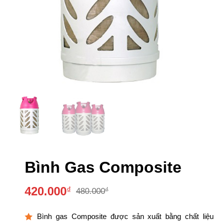
Bình Gas Composite
420.000
₫
₫
480.000
Giá
Giá
gốc
hiện
Bình gas Composite được sản xuất bằng chất liệu
là:
tại