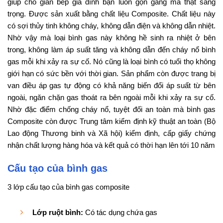
giúp cho gian bếp gia đình bạn luôn gọn gàng mà thật sang
trọng. Được sản xuất bằng chất liệu Composite. Chất liệu này
có sợi thủy tinh không cháy, không dẫn điện và không dẫn nhiệt.
Nhờ vậy mà loại bình gas này không hề sinh ra nhiệt ở bên
trong, không làm áp suất tăng và không dẫn đến cháy nổ bình
gas mỗi khi xảy ra sự cố. Nó cũng là loại bình có tuổi thọ không
giới hạn có sức bền với thời gian. Sản phẩm còn được trang bị
van điều áp gas tự động có khả năng biến đổi áp suất từ bên
ngoài, ngăn chặn gas thoát ra bên ngoài mỗi khi xảy ra sự cố.
Nhờ đặc điểm chống cháy nổ, tuyệt đối an toàn mà bình gas
Composite còn được Trung tâm kiểm định kỹ thuật an toàn (Bộ
Lao động Thương binh và Xã hội) kiểm định, cấp giấy chứng
nhận chất lượng hàng hóa và kết quả có thời hạn lên tới 10 năm
Cấu tạo của bình gas
3 lớp cấu tạo của bình gas composite
Lớp ruột bình:
Có tác dụng chứa gas