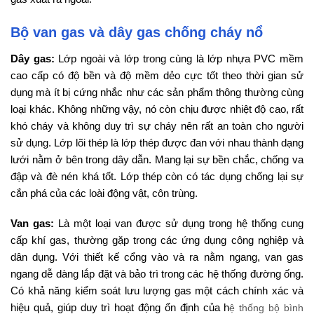
Bộ van gas và dây gas chống cháy nổ
Dây gas:
Lớp ngoài và lớp trong cùng là lớp nhựa PVC mềm
cao cấp có độ bền và độ mềm dẻo cực tốt theo thời gian sử
dụng mà ít bị cứng nhắc như các sản phẩm thông thường cùng
loại khác. Không những vậy, nó còn chịu được nhiệt độ cao, rất
khó cháy và không duy trì sự cháy nên rất an toàn cho người
sử dụng. Lớp lõi thép là lớp thép được đan với nhau thành dạng
lưới nằm ở bên trong dây dẫn. Mang lại sự bền chắc, chống va
đập và đè nén khá tốt. Lớp thép còn có tác dụng chống lại sự
cắn phá của các loài động vật, côn trùng.
Van gas:
Là một loại van được sử dụng trong hệ thống cung
cấp khí gas, thường gặp trong các ứng dụng công nghiệp và
dân dụng. Với thiết kế cổng vào và ra nằm ngang, van gas
ngang dễ dàng lắp đặt và bảo trì trong các hệ thống đường ống.
Có khả năng kiểm soát lưu lượng gas một cách chính xác và
hiệu quả, giúp duy trì hoạt động ổn định của h
ệ thống bộ bình