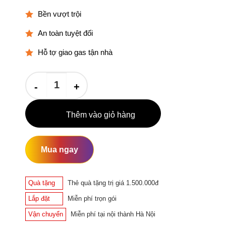
750.000₫.
Bền vượt trội
An toàn tuyệt đối
Hỗ tợ giao gas tận nhà
Bộ Bình Gas PetroVietNam Hồng 12KG số lượng
Thêm vào giỏ hàng
Mua ngay
Quà tặng
Thẻ quà tặng trị giá 1.500.000đ
Lắp đặt
Miễn phí trọn gói
Vận chuyển
Miễn phí tại nội thành Hà Nội