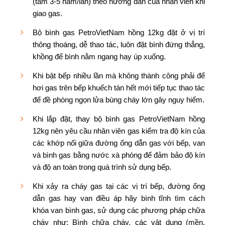
(tầm 3-5 năm/lần) theo hướng dẫn của nhân viên khi
giao gas.
Bộ bình gas PetroVietNam hồng 12kg đặt ở vị trí
thông thoáng, dễ thao tác, luôn đặt bình đứng thẳng,
khồng để bình nằm ngang hay úp xuống.
Khi bật bếp nhiều lần mà không thành công phải để
hơi gas trên bếp khuếch tán hết mới tiếp tục thao tác
để đề phòng ngọn lửa bùng cháy lớn gây nguy hiểm.
Khi lắp đặt, thay bộ bình gas PetroVietNam hồng
12kg nên yêu cầu nhân viên gas kiểm tra độ kín của
các khớp nối giữa đường ống dẫn gas với bếp, van
và bình gas bằng nước xà phòng để đảm bảo độ kín
và độ an toàn trong quá trình sử dụng bếp.
Khi xảy ra cháy gas tại các vị trí bếp, đường ống
dẫn gas hay van điều áp hãy bình tĩnh tìm cách
khóa van bình gas, sử dụng các phương pháp chữa
cháy như: Bình chữa cháy, các vật dụng (mền,