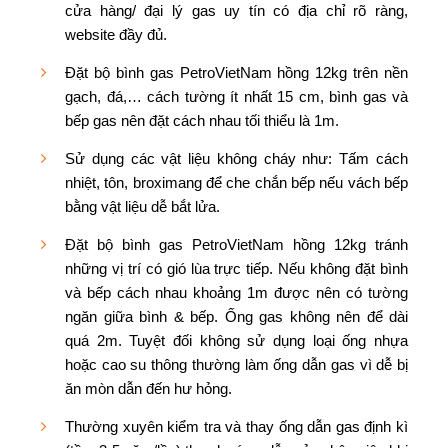
cửa hàng/ đại lý gas uy tín có địa chỉ rõ ràng,
website đầy đủ.
Đặt bộ bình gas PetroVietNam hồng 12kg trên nền
gạch, đá,… cách tường ít nhất 15 cm, bình gas và
bếp gas nên đặt cách nhau tối thiểu là 1m.
Sử dụng các vật liệu không cháy như: Tấm cách
nhiệt, tôn, broximang để che chắn bếp nếu vách bếp
bằng vật liệu dễ bắt lửa.
Đặt bộ bình gas PetroVietNam hồng 12kg tránh
những vị trí có gió lùa trực tiếp. Nếu không đặt bình
và bếp cách nhau khoảng 1m được nên có tường
ngăn giữa bình & bếp. Ống gas không nên để dài
quá 2m. Tuyệt đối không sử dụng loại ống nhựa
hoặc cao su thông thường làm ống dẫn gas vì dễ bị
ăn mòn dẫn đến hư hỏng.
Thường xuyên kiểm tra và thay ống dẫn gas định kì