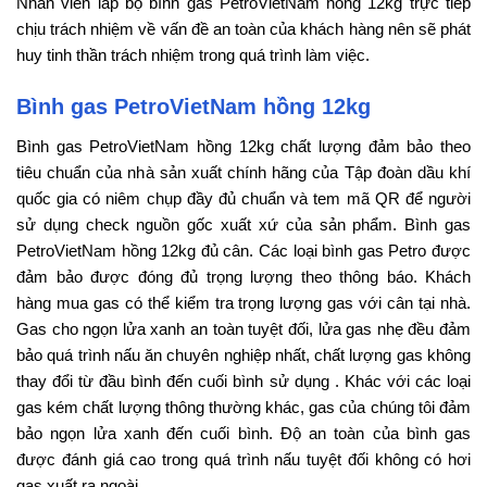
Nhân viên lắp bộ bình gas PetroVietNam hồng 12kg trực tiếp
chịu trách nhiệm về vấn đề an toàn của khách hàng nên sẽ phát
huy tinh thần trách nhiệm trong quá trình làm việc.
Bình gas PetroVietNam hồng 12kg
Bình gas PetroVietNam hồng 12kg chất lượng đảm bảo theo
tiêu chuẩn của nhà sản xuất chính hãng của Tập đoàn dầu khí
quốc gia có niêm chụp đầy đủ chuẩn và tem mã QR để người
sử dụng check nguồn gốc xuất xứ của sản phẩm. Bình gas
PetroVietNam hồng 12kg đủ cân. Các loại bình gas Petro được
đảm bảo được đóng đủ trọng lượng theo thông báo. Khách
hàng mua gas có thể kiểm tra trọng lượng gas với cân tại nhà.
Gas cho ngọn lửa xanh an toàn tuyệt đối, lửa gas nhẹ đều đảm
bảo quá trình nấu ăn chuyên nghiệp nhất, chất lượng gas không
thay đổi từ đầu bình đến cuối bình sử dụng . Khác với các loại
gas kém chất lượng thông thường khác, gas của chúng tôi đảm
bảo ngọn lửa xanh đến cuối bình. Độ an toàn của bình gas
được đánh giá cao trong quá trình nấu tuyệt đối không có hơi
gas xuất ra ngoài.