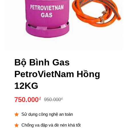
Bộ Bình Gas
PetroVietNam Hồng
12KG
750.000
₫
₫
950.000
Giá
Giá
gốc
hiện
Sử dụng công nghệ an toàn
là:
tại
950.000₫.
là:
Chống va đập và đè nén khá tốt